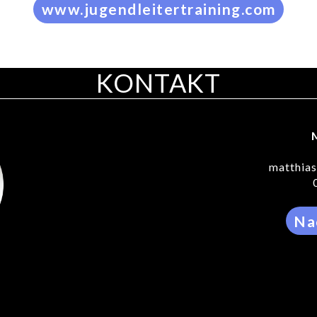
www.jugendleitertraining.com
KONTAKT
matthias
Na